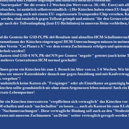
hlamydien und Leukose angeimpft und natürlich mehrfach entwurmt!
Starterpaket" für die ersten 1-2 Wochen (im Wert von ca. 30,-/40,- Euro) mit al
elsachen, ist natürlich selbstverständlich :-) Die Kätzchen haben einen EU-Imp
Identifizierung auch mit einem EU- zugelassenen Transponder/Chip versehen. Ka
 werden, sind zusätzlich gegen Tollwut geimpft und müssen "für den Grenzverk
ge nach der Tollwutimpfung (laut EU-Richtlinien) in unserem Heim verbleiben, 
nd die Gentests für GSD-IV, PK-def-Resultate und aktuellen HCM-Schalluntersu
Stammbaum der Kätzchen eingetragen! HCM-Untersuchungen müssen in meine
en Verein "Cat Planet e.V." vor dem ersten Zuchteinsatz erfolgen und spätestens
erholt werden!!
tkatzen sind GSD-4 N/N, PK-def N/N per Gentest "negativ" getestet (auch keine 
 mehrere Generationen HCM normal geschallt!
Ihnen gerne ein Kätzchen bis zum 1. Besuch im Alter von ca. 5-6 Wochen. Wir bit
dass wir unsere Katzenkinder danach nur gegen Anzahlung und mit Kaufvertrag 
w. vergeben"!
undsätzlich keine Katzen als "Freigänger" oder als Einzelkatze an ganztägig be
tzchen sollte grundsätzlich nie ohne einen Artgenossen leben müssen! Auch ein
Ersatz-Lebenspartner!
 für ein Kätzchen interessieren "verpflichten sich vertraglich" das Kätzchen vor
 schallen und auch "nachschallen" zu lassen ..... auch als Kastrat bis zum 8.Le
 "Nachuntersuchungen". Diese vertragliche Bindung soll auch an den "Neubesit
aten mit unserem Zuchtnamen "an Dritte" weiter vertraglich geregelt werden !