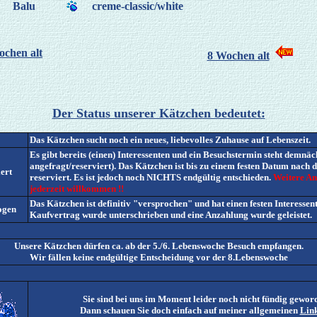
Balu
creme-classic/white
ochen alt
8 Wochen alt
Der Status unserer Kätzchen bedeutet:
Das Kätzchen sucht noch ein neues, liebevolles Zuhause auf Lebenszeit.
Es gibt bereits (einen) Interessenten und ein Besuchstermin steht demnäc
angefragt/reserviert). Das Kätzchen ist bis zu einem festen Datum nach
ert
reserviert. Es ist jedoch noch NICHTS endgültig entschieden.
Weitere An
jederzeit willkommen !!
Das Kätzchen ist definitiv "versprochen" und hat einen festen Interessen
ogen
Kaufvertrag wurde unterschrieben und
eine Anzahlung wurde geleistet.
Unsere Kätzchen dürfen ca. ab der 5./6. Lebenswoche Besuch empfangen.
Wir fällen keine endgültige Entscheidung vor der 8.Lebenswoche
Sie sind bei uns im Moment leider noch nicht fündig gewor
Dann schauen Sie doch einfach auf meiner allgemeinen
Link