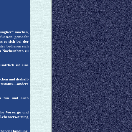
Jungtier" machen,
htkatzen gemacht
s es sich bei der
ter bedienen sich
en Nachzuchten zu
ätzlich ist eine
achen und deshalb
status.....andere
es tun und auch
sche Vorsorge und
 Lebenserwartung
echende Handlung,