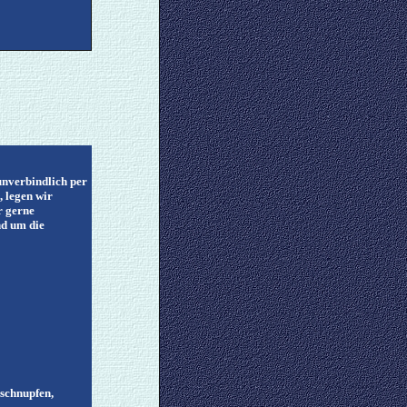
unverbindlich per
, legen wir
r gerne
nd um die
schnupfen,