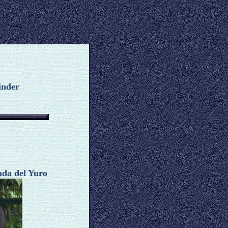
inder
da del Yuro