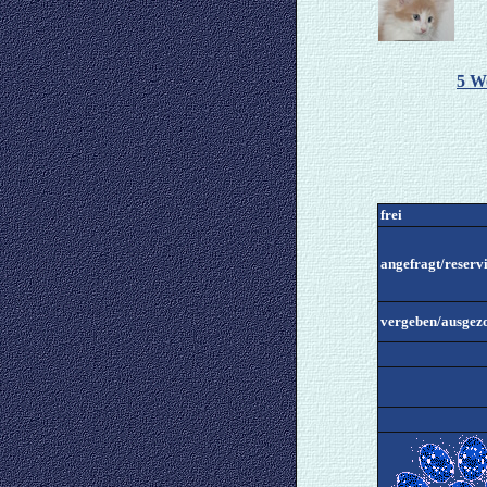
5 W
frei
angefragt/reservi
vergeben/ausgez