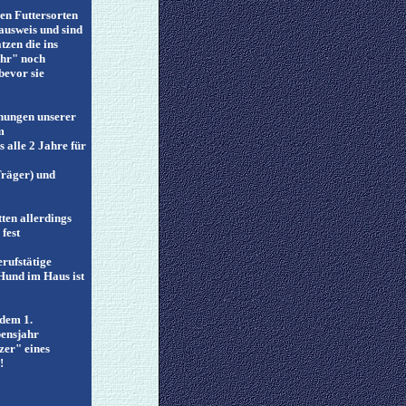
len Futtersorten
fausweis und sind
tzen die ins
ehr" noch
bevor sie
chungen unserer
m
 alle 2 Jahre für
Träger) und
ten allerdings
fest
rufstätige
 Hund im Haus ist
 dem 1.
bensjahr
zer" eines
!