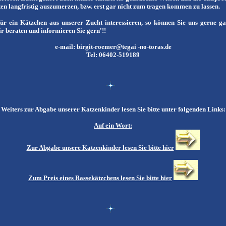
n langfristig auszumerzen, bzw. erst gar nicht zum tragen kommen zu lassen.
 für ein Kätzchen aus unserer Zucht interessieren, so können Sie uns gerne g
r beraten und informieren Sie gern'!!
e-mail: birgit-roemer@tegai -no-toras.de
Tel: 06402-519189
Weiters zur Abgabe unserer Katzenkinder lesen Sie bitte unter folgenden Links:
Auf ein Wort:
Zur Abgabe unsere Katzenkinder lesen Sie bitte hier
Zum Preis eines Rassekätzchens lesen Sie bitte hier