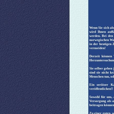
Wenn Sie sich al
wird Ihnen auff
werden. Bei den 
norwegischen Wal
in der heutigen 
vermeiden!
Derzeit können 
Herzuntersuchung
Sie selber gehen
sind sie nicht k
Menschen tun, od
Ein seriöser K
veröffentlichen!!
Sowohl für uns, 
Versorgung als 
beitragen können
Zu einer guten, 