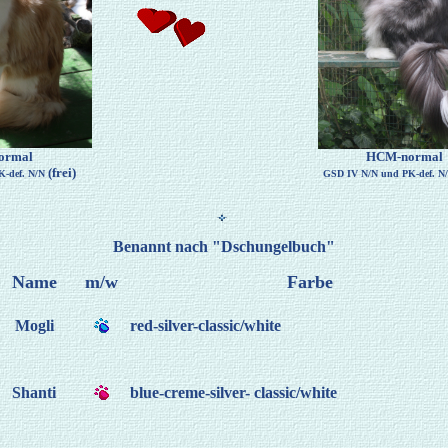
ormal
HCM-normal
(frei)
-def. N/N
GSD IV N/N und PK-def. N
Benannt nach "Dschungelbuch"
Name
m/w
Farbe
Mogli
red-silver-classic/white
Shanti
blue-creme-silver- classic/white