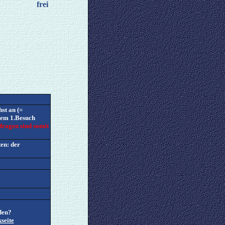
frei
hst an (=
 dem 1.Besuch
fragen sind somit
ten:
der
den?
seite