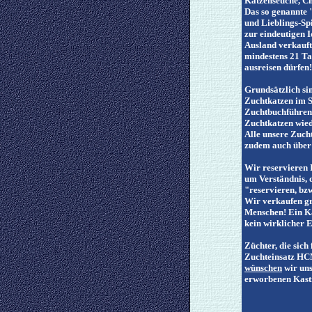
Katzenseuche, C
Das so genannte "
und Lieblings-Spi
zur eindeutigen 
Ausland verkauft
mindestens 21 Ta
ausreisen dürfen!
Grundsätzlich si
Zuchtkatzen im 
Zuchtbuchführend
Zuchtkatzen wied
Alle unsere Zuch
zudem auch über
Wir reservieren 
um Verständnis, 
"reservieren, bz
Wir verkaufen gr
Menschen! Ein Kä
kein wirklicher 
Züchter, die sich
Zuchteinsatz HCM
wünschen
wir uns
erworbenen Kastr