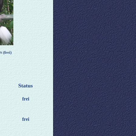
(frei)
/N
Status
frei
frei