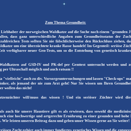
Zum Thema Gesundheit:
s Liebhaber der norwegischen Waldkatze auf die Suche nach einem "gesunden 
allen, dass ganz unterschiedliche Angaben zum Gesundheitsstatus der Zuc
zahlreichen Tests sollten Sie nie fälschlicherweise den Rückschluss ziehen, das
dkatze um eine überzüchtete kranke Rasse handelt! Im Gegenteil: seriöse Züch
Zeit verfügbarer neuer Gen-Tests, um so die Entstehung von genetisch krank
Waldkatzen auf GSD-IV und PK-def per Genttest untersucht werden und zus
 per Ultraschall möglich und auch ratsam !!
 ja "vielleicht" auch zu div. Vorsorgeuntersuchungen und lassen "Check-ups" m
ränker, als jemand der nie zum Arzt geht! Nur Sie wissen um Ihren Gesundheits
er wollen das nicht!
atzenzüchter will/muss das wissen ! Und ein seriöser Züchter wird di
als auch für unsere Haustiere gilt es als erwiesen, dass sowohl die medizini
auch eine hochwertige und artgerechte Ernährung zu einer gesunden und hohe
. Wir leisten unseren Beitrag dazu und geben unser Wissen gerne an Sie weiter!
seriösen Zucht gehört auch immer fundiertes genetisches Wissen und die entspr