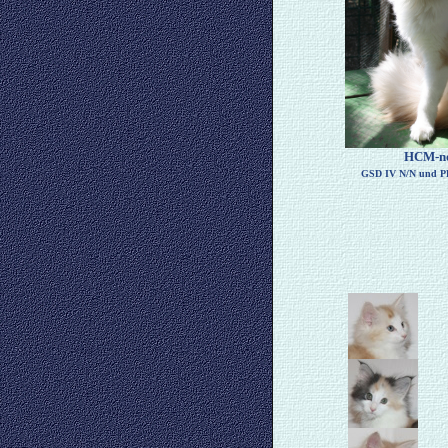
HCM-n
GSD IV N/N und PK